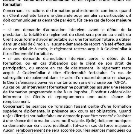
Article 8. Conditions d’annulation et de report d’une action de
formation
Concernant les actions de formation professionnelle continue, quand
un Client souhaite faire une demande pour annuler sa participation, il
doit communiquer sa demande par écrit, fût-ce en cas de force majeure
:
– si une demande d’annulation intervient avant le début de la
prestation, la totalité du règlement du client sera portée au crédit du
Client sous forme d’avoir imputable sur une formation future, à utiliser
dans un délai de 6 mois. Si aucune demande de report n’a été effectuée
dans ce délai de 6 mois, le règlement restera acquis à GoldenCollar à
titre d’indemnité forfaitaire.
– si une demande d’annulation intervient après le début de la
formation, ou en cas d’abandon par le client de son droit de
participation, ou encore en cas de désistement, le règlement reste
acquis à GoldenCollar à titre d’indemnité forfaitaire. En cas de
subrogation de paiement dans le cadre d’un accord de prise en charge,
le Client s’engage à payer les montants non pris en charge par l’OPCA.
Au cas où un intervenant formateur ne pourrait pas assurer une séance
de formation programmée suite à un imprévu, l’Institut GoldenCollar
informera les Clients et reprogrammera une autre séance de
remplacement.
Concernant les séances de formation faisant partie d’une formation
supérieure diplômante, la présence aux cours est obligatoire. Quand
un(e) Client(e) souhaite faire une demande pour être exonéré d’assister
à une séance de formation avec motif valable, il(elle) doit communiquer
sa demande par écrit avec justificatif, fût-ce en cas de force majeure.
Aucun remboursement ne sera accordé pour les séances manquées ou