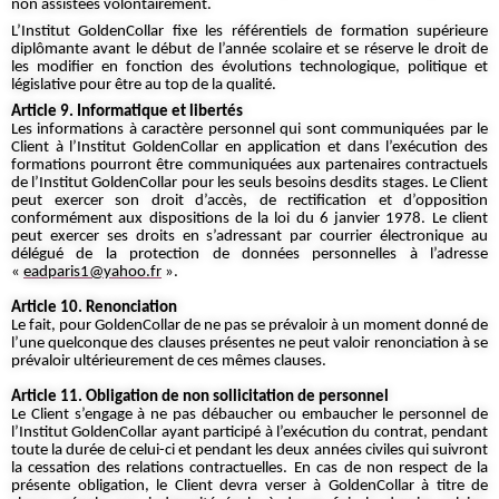
non assistées volontairement.
L’Institut GoldenCollar fixe les référentiels de formation supérieure
diplômante avant le début de l’année scolaire et se réserve le droit de
les modifier en fonction des évolutions technologique, politique et
législative pour être au top de la qualité.
Article 9. Informatique et libertés
Les informations à caractère personnel qui sont communiquées par le
Client à l’Institut GoldenCollar en application et dans l’exécution des
formations pourront être communiquées aux partenaires contractuels
de l’Institut GoldenCollar pour les seuls besoins desdits stages. Le Client
peut exercer son droit d’accès, de rectification et d’opposition
conformément aux dispositions de la loi du 6 janvier 1978. Le client
peut exercer ses droits en s’adressant par courrier électronique au
délégué de la protection de données personnelles à l’adresse
«
eadparis1@yahoo.fr
».
Article 10. Renonciation
Le fait, pour GoldenCollar de ne pas se prévaloir à un moment donné de
l’une quelconque des clauses présentes ne peut valoir renonciation à se
prévaloir ultérieurement de ces mêmes clauses.
Article 11. Obligation de non sollicitation de personnel
Le Client s’engage à ne pas débaucher ou embaucher le personnel de
l’Institut GoldenCollar ayant participé à l’exécution du contrat, pendant
toute la durée de celui-ci et pendant les deux années civiles qui suivront
la cessation des relations contractuelles. En cas de non respect de la
présente obligation, le Client devra verser à GoldenCollar à titre de