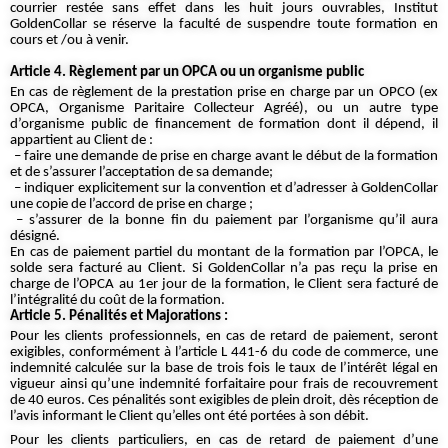
courrier restée sans effet dans les huit jours ouvrables, Institut
GoldenCollar se réserve la faculté de suspendre toute formation en
cours et /ou à venir.
Article 4. Règlement par un OPCA ou un organisme public
En cas de règlement de la prestation prise en charge par un OPCO (ex
OPCA, Organisme Paritaire Collecteur Agréé), ou un autre type
d’organisme public de financement de formation dont il dépend, il
appartient au Client de :
– faire une demande de prise en charge avant le début de la formation
et de s’assurer l’acceptation de sa demande;
– indiquer explicitement sur la convention et d’adresser à GoldenCollar
une copie de l’accord de prise en charge ;
– s’assurer de la bonne fin du paiement par l’organisme qu’il aura
désigné.
En cas de paiement partiel du montant de la formation par l’OPCA, le
solde sera facturé au Client. Si GoldenCollar n’a pas reçu la prise en
charge de l’OPCA au 1er jour de la formation, le Client sera facturé de
l’intégralité du coût de la formation.
Article 5. Pénalités et Majorations :
Pour les clients professionnels, en cas de retard de paiement, seront
exigibles, conformément à l’article L 441-6 du code de commerce, une
indemnité calculée sur la base de trois fois le taux de l’intérêt légal en
vigueur ainsi qu’une indemnité forfaitaire pour frais de recouvrement
de 40 euros. Ces pénalités sont exigibles de plein droit, dès réception de
l’avis informant le Client qu’elles ont été portées à son débit.
Pour les clients particuliers, en cas de retard de paiement d’une