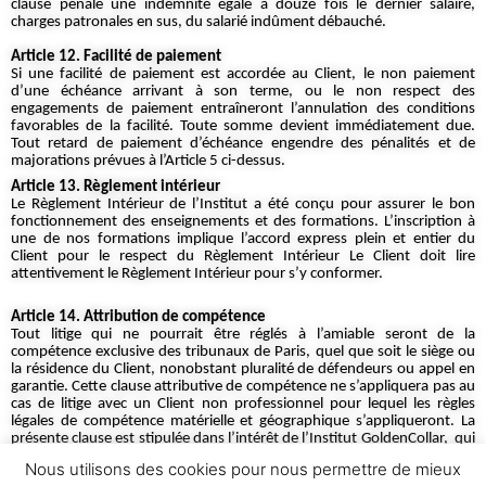
clause pénale une indemnité égale à douze fois le dernier salaire,
charges patronales en sus, du salarié indûment débauché.
Article 12. Facilité de paiement
Si une facilité de paiement est accordée au Client, le non paiement
d’une échéance arrivant à son terme, ou le non respect des
engagements de paiement entraîneront l’annulation des conditions
favorables de la facilité. Toute somme devient immédiatement due.
Tout retard de paiement d’échéance engendre des pénalités et de
majorations prévues à l’Article 5 ci-dessus.
Article 13. Règlement intérieur
Le Règlement Intérieur de l’Institut a été conçu pour assurer le bon
fonctionnement des enseignements et des formations. L’inscription à
une de nos formations implique l’accord express plein et entier du
Client pour le respect du Règlement Intérieur Le Client doit lire
attentivement le Règlement Intérieur pour s’y conformer.
Article 14. Attribution de compétence
Tout litige qui ne pourrait être réglés à l’amiable seront de la
compétence exclusive des tribunaux de Paris, quel que soit le siège ou
la résidence du Client, nonobstant pluralité de défendeurs ou appel en
garantie. Cette clause attributive de compétence ne s’appliquera pas au
cas de litige avec un Client non professionnel pour lequel les règles
légales de compétence matérielle et géographique s’appliqueront. La
présente clause est stipulée dans l’intérêt de l’Institut GoldenCollar, qui
se réserve le droit d’y renoncer si bon lui semble.
Nous utilisons des cookies pour nous permettre de mieux
Article 15. Loi applicable