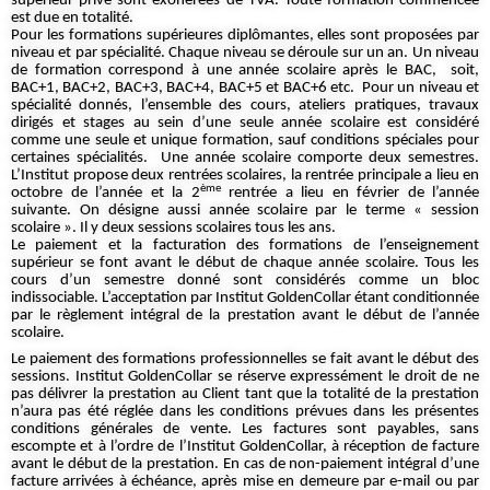
supérieur privé sont exonérées de TVA. Toute formation commencée
est due en totalité.
Pour les formations supérieures diplômantes, elles sont proposées par
niveau et par spécialité. Chaque niveau se déroule sur un an. Un niveau
de formation correspond à une année scolaire après le BAC, soit,
BAC+1, BAC+2, BAC+3, BAC+4, BAC+5 et BAC+6 etc. Pour un niveau et
spécialité donnés, l’ensemble des cours, ateliers pratiques, travaux
dirigés et stages au sein d’une seule année scolaire est considéré
comme une seule et unique formation, sauf conditions spéciales pour
certaines spécialités. Une année scolaire comporte deux semestres.
L’Institut propose deux rentrées scolaires, la rentrée principale a lieu en
ème
octobre de l’année et la 2
rentrée a lieu en février de l’année
suivante. On désigne aussi année scolaire par le terme « session
scolaire ». Il y deux sessions scolaires tous les ans.
Le paiement et la facturation des formations de l’enseignement
supérieur se font avant le début de chaque année scolaire. Tous les
cours d’un semestre donné sont considérés comme un bloc
indissociable. L’acceptation par Institut GoldenCollar étant conditionnée
par le règlement intégral de la prestation avant le début de l’année
scolaire.
Le paiement des formations professionnelles se fait avant le début des
sessions. Institut GoldenCollar se réserve expressément le droit de ne
pas délivrer la prestation au Client tant que la totalité de la prestation
n’aura pas été réglée dans les conditions prévues dans les présentes
conditions générales de vente. Les factures sont payables, sans
escompte et à l’ordre de l’Institut GoldenCollar, à réception de facture
avant le début de la prestation. En cas de non-paiement intégral d’une
facture arrivées à échéance, après mise en demeure par e-mail ou par