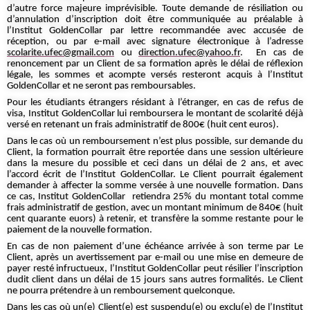
d’autre force majeure imprévisible. Toute demande de résiliation ou
d’annulation d’inscription doit être communiquée au préalable à
l’Institut GoldenCollar par lettre recommandée avec accusée de
réception, ou par e-mail avec signature électronique à l’adresse
scolarite.ufec@gmail.com
ou
direction.ufec@yahoo.fr
. En cas de
renoncement par un Client de sa formation après le délai de réflexion
légale, les sommes et acompte versés resteront acquis à l’Institut
GoldenCollar et ne seront pas remboursables.
Pour les étudiants étrangers résidant à l’étranger, en cas de refus de
visa, Institut GoldenCollar lui remboursera le montant de scolarité déjà
versé en retenant un frais administratif de 800€ (huit cent euros).
Dans le cas où un remboursement n’est plus possible, sur demande du
Client, la formation pourrait être reportée dans une session ultérieure
dans la mesure du possible et ceci dans un délai de 2 ans, et avec
l’accord écrit de l’Institut GoldenCollar. Le Client pourrait également
demander à affecter la somme versée à une nouvelle formation. Dans
ce cas, Institut GoldenCollar retiendra 25% du montant total comme
frais administratif de gestion, avec un montant minimum de 840€ (huit
cent quarante euors) à retenir, et transfère la somme restante pour le
paiement de la nouvelle formation.
En cas de non paiement d’une échéance arrivée à son terme par Le
Client, après un avertissement par e-mail ou une mise en demeure de
payer resté infructueux, l’Institut GoldenCollar peut résilier l’inscription
dudit client dans un délai de 15 jours sans autres formalités. Le Client
ne pourra prétendre à un remboursement quelconque.
Dans les cas où un(e) Client(e) est suspendu(e) ou exclu(e) de l’Institut