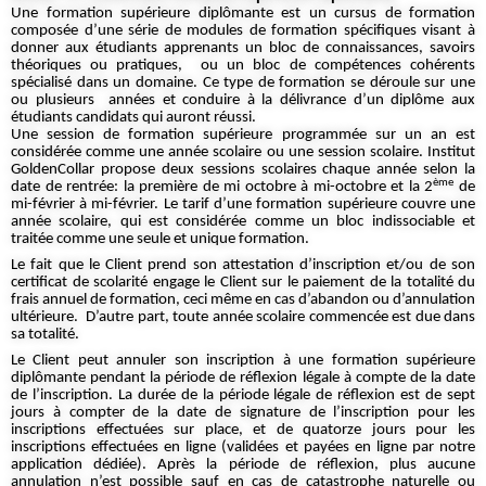
Une formation supérieure diplômante est un cursus de formation
composée d’une série de modules de formation spécifiques visant à
donner aux étudiants apprenants un bloc de connaissances, savoirs
théoriques ou pratiques, ou un bloc de compétences cohérents
spécialisé dans un domaine. Ce type de formation se déroule sur une
ou plusieurs années et conduire à la délivrance d’un diplôme aux
étudiants candidats qui auront réussi.
Une session de formation supérieure programmée sur un an est
considérée comme une année scolaire ou une session scolaire. Institut
GoldenCollar propose deux sessions scolaires chaque année selon la
ème
date de rentrée: la première de mi octobre à mi-octobre et la 2
de
mi-février à mi-février. Le tarif d’une formation supérieure couvre une
année scolaire, qui est considérée comme un bloc indissociable et
traitée comme une seule et unique formation.
Le fait que le Client prend son attestation d’inscription et/ou de son
certificat de scolarité engage le Client sur le paiement de la totalité du
frais annuel de formation, ceci même en cas d’abandon ou d’annulation
ultérieure. D’autre part, toute année scolaire commencée est due dans
sa totalité.
Le Client peut annuler son inscription à une formation supérieure
diplômante pendant la période de réflexion légale à compte de la date
de l’inscription. La durée de la période légale de réflexion est de sept
jours à compter de la date de signature de l’inscription pour les
inscriptions effectuées sur place, et de quatorze jours pour les
inscriptions effectuées en ligne (validées et payées en ligne par notre
application dédiée). Après la période de réflexion, plus aucune
annulation n’est possible sauf en cas de catastrophe naturelle ou