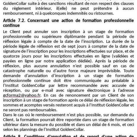
GoldenCollar suite à des sanctions résultant de non respect des clauses
du règlement intérieur, il(elle) ne peut prétendre à aucun
remboursement, ni à quelconques indemnités ou ristournes.
Article 7.2. Concernant une action de formation professionnelle
continue
Le Client peut annuler son inscription à un stage de formation
professionnelle ou supérieure diplômante pendant la période de
réflexion légale à compte de la date de l’inscription. La durée de la
période légale de réflexion est de sept jours à compter de la date de
signature de l’inscription pour les inscriptions effectuées sur place, et de
quatorze jours pour les inscriptions effectuées en ligne (validées et
payées en ligne par notre application dédiée). Après la période de
réflexion, plus aucune annulation n’est possible sauf en cas de
catastrophe naturelle ou d’autre force majeure imprévisible. Toute
demande d’annulation d’inscription à un stage de formation
professionnelle continue doit être communiquée au préalable à
l’Institut GoldenCollar par lettre recommandée avec accusée de
réception, ou par e-mail avec signature électronique à l’adresse
gcforma2@yahoo.fr
. En cas de renoncement par un Client de son
inscription à un stage de formation après ce délai de réflexion légale, les
sommes et acomptes versés resteront acquis à l’Institut GoldenCollar et
ne seront pas remboursables.
Dans le cas où le remboursement n’est plus possible, sur demande du
Client, la formation pourrait être reportée dans un stage de formation
ultérieur dans la mesure du possible et dans un délai de 6 mois, et ceci
selon les plannings de l’Institut GoldenCollar.