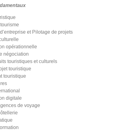
ndamentaux
ristique
tourisme
entreprise et Pilotage de projets
ulturelle
n opérationnelle
e négociation
ts touristiques et culturels
jet touristique
touristique
ires
ernational
n digitale
agences de voyage
ôtellerie
atique
formation