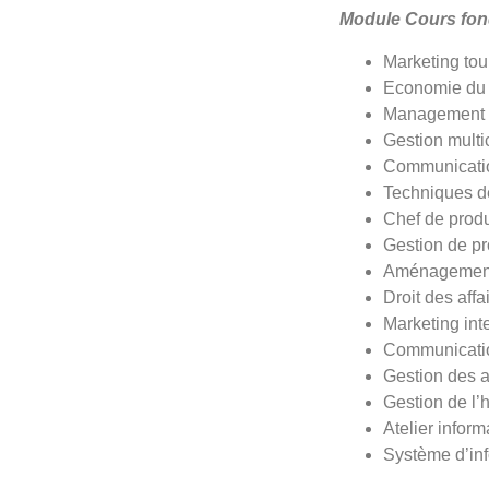
Module Cours fo
Marketing tou
Economie du 
Management d’
Gestion multic
Communicatio
Techniques d
Chef de produi
Gestion de pro
Aménagement 
Droit des affa
Marketing int
Communicatio
Gestion des 
Gestion de l’h
Atelier inform
Système d’in