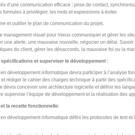
lés d’une communication efficace : prise de contact, synchronisa
formules à privilégier, les mots et expressions à éviter.
uire et outiller le plan de communication du projet.
 le management visuel pour mieux communiquer et gérer les situ
 une alerte, une mauvaise nouvelle, négocier un délai. Savoir 
itiques du client, gérer les désaccords, la mauvaise foi ou la man
 spécifications et superviser le développement :
t en développement informatique devra participer à l’analyse fon
 et rédiger le cahier des charges technique à partir des spécific
lle devra concevoir une architecture logicielle et définir les langa
sure supervise l’équipe de développement et la réalisation des ap
 et la recette fonctionnelle
:
t en développement informatique défini les protocoles de test et