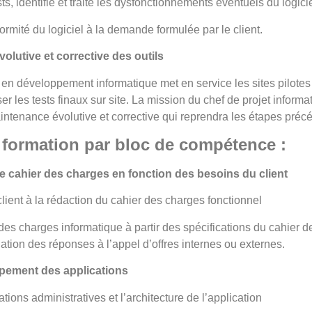
tests, identifie et traite les dysfonctionnements éventuels du logic
onformité du logiciel à la demande formulée par le client.
olutive et corrective des outils
t en développement informatique met en service les sites pilotes 
er les tests finaux sur site. La mission du chef de projet inform
intenance évolutive et corrective qui reprendra les étapes préc
formation par bloc de compétence :
le cahier des charges en fonction des besoins du client
client à la rédaction du cahier des charges fonctionnel
 des charges informatique à partir des spécifications du cahier 
uation des réponses à l’appel d’offres internes ou externes.
pement des applications
cations administratives et l’architecture de l’application