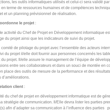
ons, les outils informatiques utilisés et celui-ci sera validé par l’
s en terme de ressources humaines et de compétences techniques
t et un planning prévisionnel de réalisation.
coordonne le projet
:
 activité du Chef de Projet en Développement informatique est 
e du projet ainsi que les indicateurs de suivi du projet.
 le comité de pilotage du projet avec l’ensemble des acteurs inte
ivi du projet il/elle doit fournir aux personnes concernés les tab
 du projet. Il/elle assure le management de l’équipe de développ
issions entre ses collaborateurs et dans un souci de montée en
en place des outils de mesure de la performance et des résultats
 d’améliorations.
elation client
:
ité du chef de projet en développement informatique est de gérer 
 sa stratégie de communication. Il/Elle devra lister les parties pr
ent(s) afin d’adapter sa communication à l’influence des parties pr