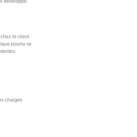
iel développé.
chez le client
atique pourra se
édentes.
des charges