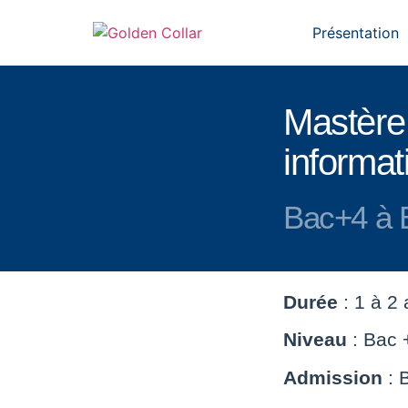
Présentation
Mastère
informat
Bac+4 à 
Durée
: 1 à 2
Niveau
: Bac 
Admission
: 