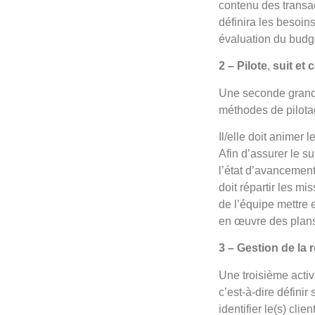
contenu des transacti
définira les besoin
évaluation du budge
2 – Pilote
,
suit et 
Une seconde grande
méthodes de pilotag
Il/elle doit animer
Afin d’assurer le su
l’état d’avancement
doit répartir les m
de l’équipe mettre 
en œuvre des plans
3 – Gestion de la r
Une troisième activ
c’est-à-dire définir
identifier le(s) cli